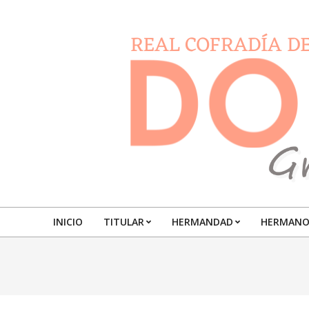
Skip
to
content
DOLORESGRANADA
INICIO
TITULAR
HERMANDAD
HERMANO