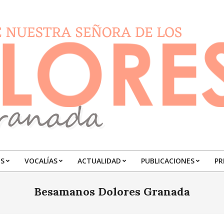
S
VOCALÍAS
ACTUALIDAD
PUBLICACIONES
PR
Primary
Navigation
Besamanos Dolores Granada
Menu