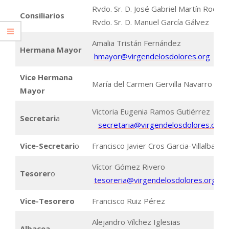
Rvdo. Sr. D. José Gabriel Martín Rodríg
Consiliarios
Rvdo. Sr. D. Manuel García Gálvez
Amalia Tristán Fernández
Hermana Mayor
hmayor@virgendelosdolores.org
Vice Hermana
María del Carmen Gervilla Navarro
Mayor
Victoria Eugenia Ramos Gutiérrez
Secretari
a
secretaria@virgendelosdolores.org
Vice-Secretari
o
Francisco Javier Cros Garcia-Villalba
Víctor Gómez Rivero
Tesorer
o
tesoreria@virgendelosdolores.org
Vice-Tesorero
Francisco Ruiz Pérez
Alejandro Vílchez Iglesias
Albacea