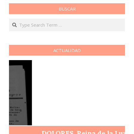
03-
23
BUSCAR
Search
ACTUALIDAD
DOLORES, Reina de la Luz y el