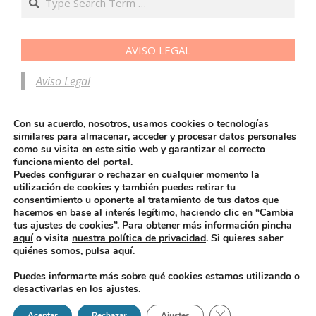
Search
AVISO LEGAL
Aviso Legal
Con su acuerdo,
nosotros
, usamos cookies o tecnologías
SELLO DE CONFIANZA DE SITELOCK
similares para almacenar, acceder y procesar datos personales
como su visita en este sitio web y garantizar el correcto
funcionamiento del portal.
Puedes configurar o rechazar en cualquier momento la
utilización de cookies y también puedes retirar tu
consentimiento u oponerte al tratamiento de tus datos que
hacemos en base al interés legítimo, haciendo clic en “
Cambia
tus ajustes de cookies
”. Para obtener más información pincha
15 DE SEPTIEMBRE
aquí
o visita
nuestra política de privacidad
. Si quieres saber
quiénes somos,
pulsa aquí
.
Puedes informarte más sobre qué cookies estamos utilizando o
desactivarlas en los
ajustes
.
Cerrar el banner de 
Aceptar
Rechazar
Ajustes