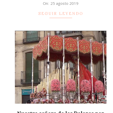
2019-
On:
25 agosto 2019
08-
SEGUIR LEYENDO
25