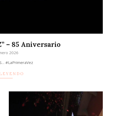
 – 85 Aniversario
nero 2026
S… #LaPrimeraVez
 LEYENDO