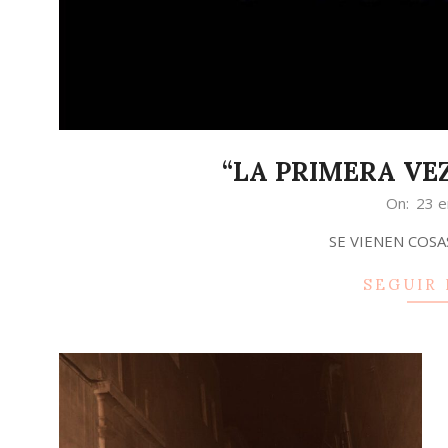
“LA PRIMERA VEZ”
2026-
On:
23 e
01-
SE VIENEN COSA
23
SEGUIR