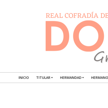
Skip
to
content
DOLORESGRANADA
INICIO
TITULAR
HERMANDAD
HERMANO