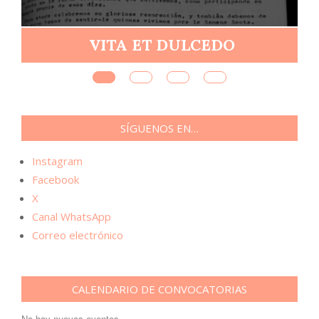
R
VITA ET DULCEDO
SÍGUENOS EN…
Instagram
Facebook
X
Canal WhatsApp
Correo electrónico
CALENDARIO DE CONVOCATORIAS
No hay nuevos eventos.