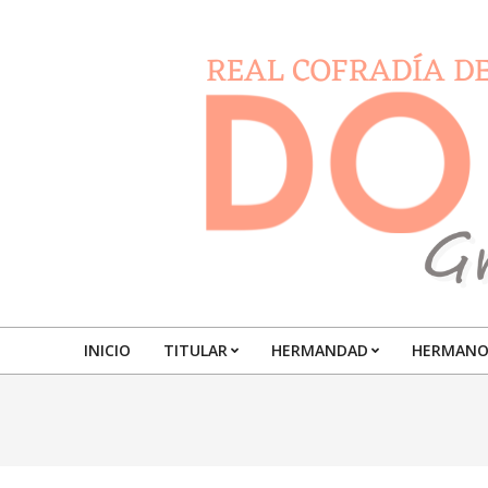
Skip
to
content
DOLORESGRANADA
INICIO
TITULAR
HERMANDAD
HERMANO