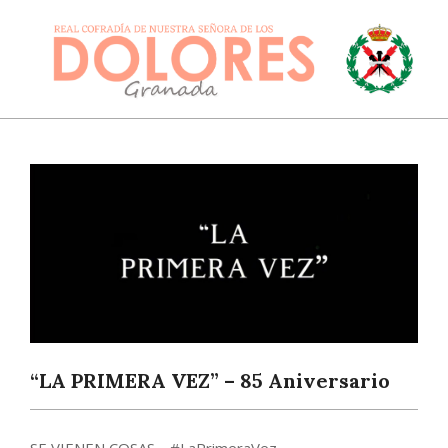
Skip
to
content
DOLORESGRANADA
Primary
Navigation
Menu
“LA PRIMERA VEZ” – 85 Aniversario