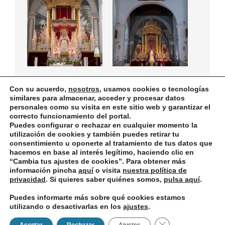
Con su acuerdo,
nosotros
, usamos cookies o tecnologías
similares para almacenar, acceder y procesar datos
personales como su visita en este sitio web y garantizar el
correcto funcionamiento del portal.
Puedes configurar o rechazar en cualquier momento la
Política de privacidad
Designed using
Unos
. Powered by
WordPress
.
utilización de cookies y también puedes retirar tu
consentimiento u oponerte al tratamiento de tus datos que
hacemos en base al interés legítimo, haciendo clic en
“
Cambia tus ajustes de cookies
”. Para obtener más
información pincha
aquí
o visita
nuestra política de
privacidad
. Si quieres saber quiénes somos,
pulsa aquí
.
Puedes informarte más sobre qué cookies estamos
utilizando o desactivarlas en los
ajustes
.
Cerrar el banner d