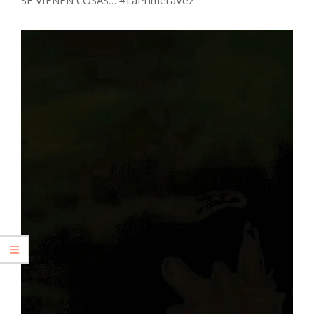
SE VIENEN COSAS… #LaPrimeraVez