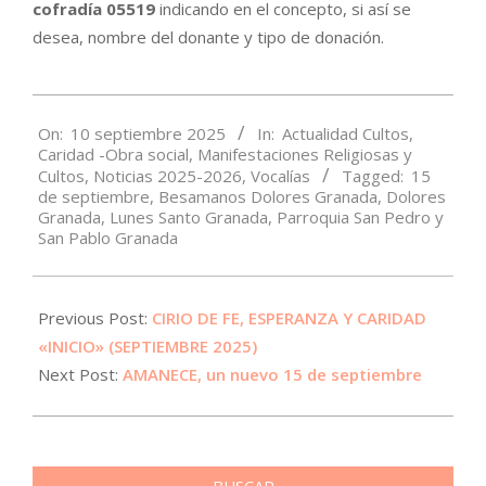
cofradía 05519
indicando en el concepto, si así se
desea, nombre del donante y tipo de donación.
2025-
On:
10 septiembre 2025
In:
Actualidad Cultos
,
09-
Caridad -Obra social
,
Manifestaciones Religiosas y
10
Cultos
,
Noticias 2025-2026
,
Vocalías
Tagged:
15
de septiembre
,
Besamanos Dolores Granada
,
Dolores
Granada
,
Lunes Santo Granada
,
Parroquia San Pedro y
San Pablo Granada
Previous Post:
CIRIO DE FE, ESPERANZA Y CARIDAD
«INICIO» (SEPTIEMBRE 2025)
Next Post:
AMANECE, un nuevo 15 de septiembre