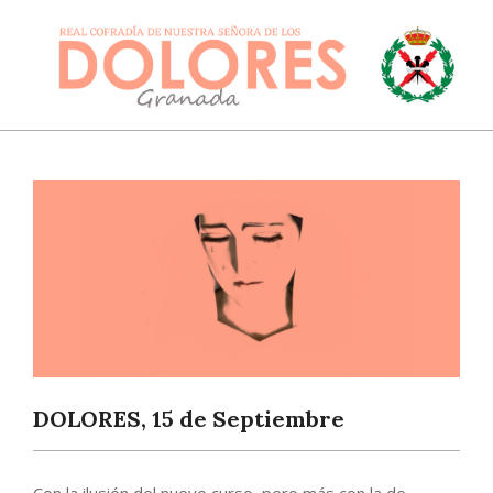
Skip
to
content
DOLORESGRANADA
Primary
Navigation
Menu
DOLORES, 15 de Septiembre