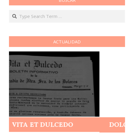
BUSCAR
Search
ACTUALIDAD
DOLORES, Reina de la Luz y el
Templo