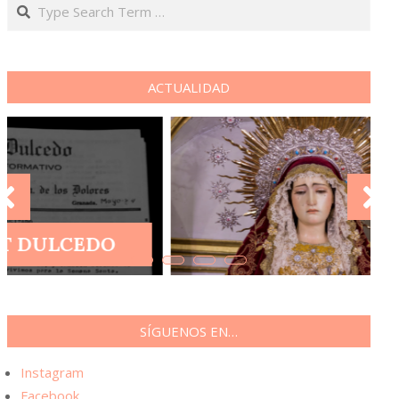
Search
ACTUALIDAD
DOLORES, Reina de la
Luz y el Templo
SÍGUENOS EN…
Instagram
Facebook