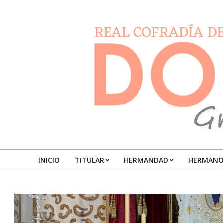
Skip
to
content
DOLORESGRANADA
INICIO
TITULAR
HERMANDAD
HERMANO