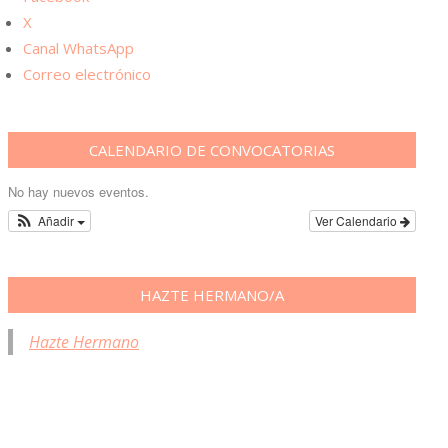
L
X
Canal WhatsApp
Correo electrónico
CALENDARIO DE CONVOCATORIAS
No hay nuevos eventos.
Añadir
Ver Calendario
HAZTE HERMANO/A
Hazte Hermano