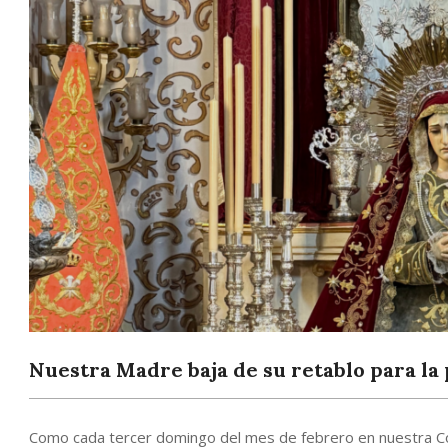
Nuestra Madre baja de su retablo para la 
ENTREGA 
Y 
Como cada tercer domingo del mes de febrero en nuestra Co