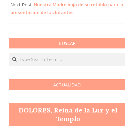
Next Post:
Nuestra Madre baja de su retablo para la
presentación de los Infantes
BUSCAR
Search
ACTUALIDAD
DOLORES, Reina de la Luz y el
Templo