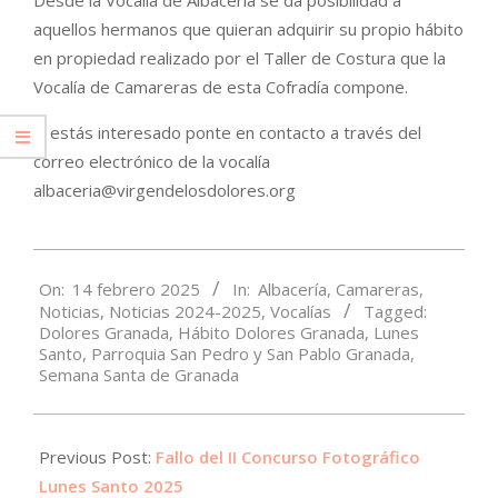
Desde la Vocalía de Albacería se da posibilidad a
aquellos hermanos que quieran adquirir su propio hábito
en propiedad realizado por el Taller de Costura que la
Vocalía de Camareras de esta Cofradía compone.
Si estás interesado ponte en contacto a través del
correo electrónico de la vocalía
albaceria@virgendelosdolores.org
2025-
On:
14 febrero 2025
In:
Albacería
,
Camareras
,
02-
Noticias
,
Noticias 2024-2025
,
Vocalías
Tagged:
14
Dolores Granada
,
Hábito Dolores Granada
,
Lunes
Santo
,
Parroquia San Pedro y San Pablo Granada
,
Semana Santa de Granada
Previous Post:
Fallo del II Concurso Fotográfico
Lunes Santo 2025