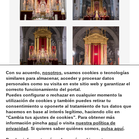
Con su acuerdo,
nosotros
, usamos cookies o tecnologías
similares para almacenar, acceder y procesar datos
personales como su visita en este sitio web y garantizar el
correcto funcionamiento del portal.
Puedes configurar o rechazar en cualquier momento la
Política de privacidad
Designed using
Unos
. Powered by
WordPress
.
utilización de cookies y también puedes retirar tu
consentimiento u oponerte al tratamiento de tus datos que
hacemos en base al interés legítimo, haciendo clic en
“
Cambia tus ajustes de cookies
”. Para obtener más
información pincha
aquí
o visita
nuestra política de
privacidad
. Si quieres saber quiénes somos,
pulsa aquí
.