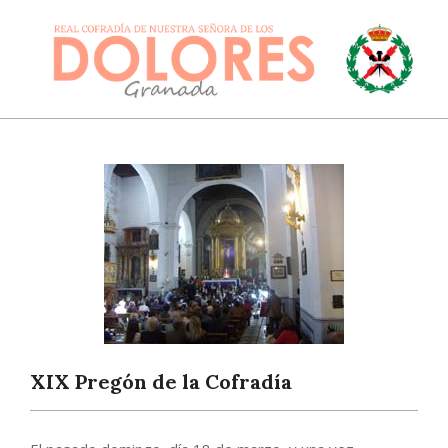
Skip
to
content
DOLORESGRANADA
Primary
Navigation
Menu
XIX Pregón de la Cofradía