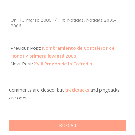
2006-
On:
13 marzo 2006
In:
Noticias
,
Noticias 2005-
03-
2006
13
Previous Post:
Nombramiento de Costaleros de
Honor y primera levantá 2006
Next Post:
XVIII Pregón de la Cofradía
Comments are closed, but
trackbacks
and pingbacks
are open.
BUSCAR