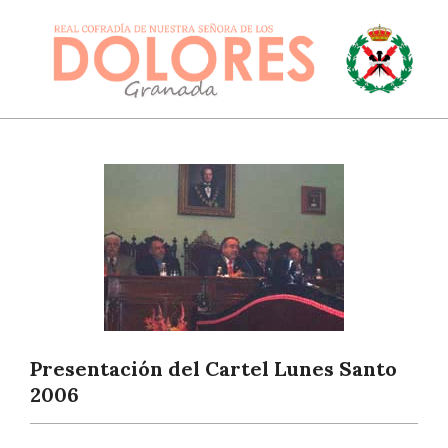
Skip
to
content
DOLORESGRANADA
Primary
Navigation
Menu
Presentación del Cartel Lunes Santo
2006